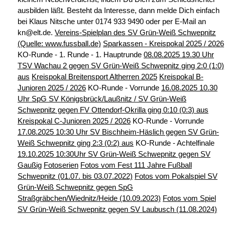
ausbilden läßt.
Besteht da Interesse, dann melde Dich einfach
bei Klaus Nitsche unter 0174
933 9490 oder per E-Mail an
kn@elt.de.
Vereins-Spielplan des SV Grün-Weiß Schwepnitz
(Quelle: www.fussball.de)
Sparkassen - Kreispokal 2025 / 2026
KO-Runde - 1. Runde - 1. Hauptrunde
08.08.2025 19.30 Uhr
TSV Wachau 2 gegen SV Grün-Weiß Schwepnitz
ging 2:0 (1:0)
aus
Kreispokal Breitensport Altherren 2025
Kreispokal B-
Junioren 2025 / 2026
KO-Runde - Vorrunde
16.08.2025 10.30
Uhr SpG SV Königsbrück/Laußnitz / SV Grün-Weiß
Schwepnitz gegen FV Ottendorf-Okrilla ging 0:10 (0:3) aus
Kreispokal C-Junioren 2025 / 2026
KO-Runde - Vorrunde
17.08.2025 10:30 Uhr SV Bischheim-Häslich gegen SV Grün-
Weiß
Schwepnitz ging 2:3 (0:2) aus
KO-Runde - Achtelfinale
19.10.2025 10:30Uhr SV Grün-Weiß Schwepnitz gegen SV
Gaußig
Fotoserien
Fotos vom Fest 111 Jahre Fußball
Schwepnitz (01.07. bis 03.07.2022)
Fotos vom Pokalspiel SV
Grün-Weiß Schwepnitz gegen SpG
Straßgräbchen/Wiednitz/Heide (10.09.2023)
Fotos vom Spiel
SV Grün-Weiß Schwepnitz gegen SV Laubusch
(11.08.2024)