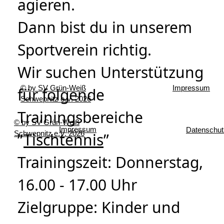
agieren.
Dann bist du in unserem
Sportverein richtig.
Wir suchen Unterstützung
© by SV Grün-Weiß
Impressum
für folgende
Schwepnitz e.V. 2026
Trainingsbereiche
© by SV Grün-Weiß
Impressum
Datenschut
Schwepnitz e.V. 2026
”
Tischtennis
”
Trainingszeit: Donnerstag,
16.00 - 17.00 Uhr
Zielgruppe: Kinder und