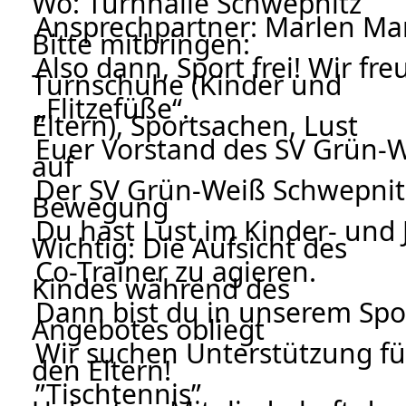
Wo: Turnhalle Schwepnitz
Ansprechpartner: Marlen Man
Bitte mitbringen:
Also dann, Sport frei! Wir fre
Turnschuhe (Kinder und
„Flitzefüße“.
Eltern), Sportsachen, Lust
Euer Vorstand des SV Grün-W
auf
Der SV Grün-Weiß Schwepnitz 
Bewegung
Du hast Lust im Kinder- und 
Wichtig: Die Aufsicht des
Co-Trainer zu agieren.
Kindes während des
Dann bist du in unserem Spor
Angebotes obliegt
Wir suchen Unterstützung fü
den Eltern!
”
Tischtennis
”