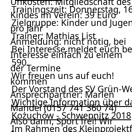
Unkosten: Mitgliedschaft des
Trainingszeit: Donnerstag, 16
Kindes im Verein: 39 Euro
Zielgruppe: Kinder und Jugen
pro Jahr
Trainer: Mathias List
Anmeldung: nicht nötig, bei
Bei Interesse meldet euch be
Interesse einfach zu einem
590.
der Termine
Wir freuen uns auf euch!
kommen
Der Vorstand des SV Grün-We
Ansprechpartner: Marlen
Wichtige Information über da
Mandel (0157 741 360 74)
Kożuchów - Schwepnitz 2018
Also dann, Sport frei! Wir
Im Rahmen des Kleinprojektf