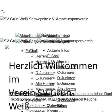
.
.
.
Aktuelle Infos
Fußball
Fußball
Herren
Herren
Herzlich Willkommen
Herren Ü35
Herren Ü35
C-Junioren
C-Junioren
D-Junioren
im
D-Junioren
E-Junioren
E-Junioren
Alte Herren
Verein SV Grün-
Alte Herren
Mai-Turnier
SV Grün-Weiß Schwepnitz sagt Kay Andesson herzlichen Dan
Mai-Turnier
Sponsoren
Trikotsponsor „IHR MARKLERHAUS“ Marcel Keuchel
Sponsoren
Volleyball
Weiß
Volleyball
Jazzdance - Quick Steps
Karate
Gymnastik