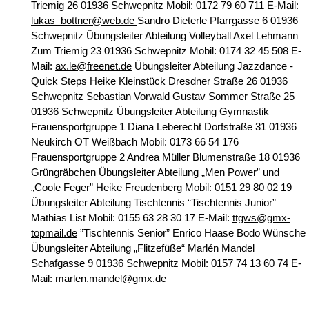
Triemig 26
01936 Schwepnitz
Mobil: 0172 79 60 711
E-Mail:
lukas_bottner@web.de
Sandro Dieterle
Pfarrgasse 6
01936
Schwepnitz
Übungsleiter Abteilung Volleyball
Axel Lehmann
Zum Triemig 23
01936 Schwepnitz
Mobil: 0174 32 45 508
E-
Mail:
ax.le@freenet.de
Übungsleiter Abteilung Jazzdance -
Quick Steps
Heike Kleinstück
Dresdner Straße 26
01936
Schwepnitz
Sebastian Vorwald
Gustav Sommer Straße 25
01936 Schwepnitz
Übungsleiter Abteilung Gymnastik
Frauensportgruppe 1
Diana Leberecht
Dorfstraße 31
01936
Neukirch OT Weißbach
Mobil: 0173 66 54 176
Frauensportgruppe 2
Andrea Müller
Blumenstraße 18
01936
Grüngräbchen
Übungsleiter Abteilung „Men Power” und
„Coole Feger”
Heike Freudenberg
Mobil: 0151 29 80 02 19
Übungsleiter Abteilung Tischtennis
“Tischtennis Junior”
Mathias List
Mobil: 0155 63 28 30 17
E-Mail:
ttgws@gmx-
topmail.de
”Tischtennis Senior”
Enrico Haase
Bodo Wünsche
Übungsleiter Abteilung „Flitzefüße“
Marlén Mandel
Schafgasse 9
01936 Schwepnitz
Mobil: 0157 74 13 60 74
E-
Mail:
marlen.mandel@gmx.de