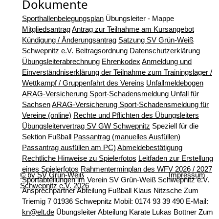
Dokumente
Sporthallenbelegungsplan
Übungsleiter - Mappe
Mitgliedsantrag
Antrag zur Teilnahme am Kursangebot
Kündigung / Änderungsantrag
Satzung SV Grün-Weiß
Schwepnitz e.V.
Beitragsordnung
Datenschutzerklärung
Übungsleiterabrechnung
Ehrenkodex
Anmeldung und
Einverständniserklärung der Teilnahme zum Trainingslager
/
Wettkampf / Gruppenfahrt des Vereins
Unfallmeldebogen
ARAG-Versicherung Sport-Schadensmeldung Unfall für
Sachsen
ARAG-Versicherung Sport-Schadensmeldung für
Vereine (online)
Rechte und Pflichten des Übungsleiters
Übungsleitervertrag SV GW Schwepnitz
Speziell für die
Sektion Fußball
Passantrag (manuelles Ausfüllen)
Passantrag ausfüllen am PC)
Abmeldebestätigung
Rechtliche Hinweise zu Spielerfotos
Leitfaden zur Erstellung
eines Spielerfotos
Rahmenterminplan des WFV 2026 / 2027
© by SV Grün-Weiß
Impressum
Sportabteilungen im Verein SV Grün-Weiß Schwepnitz e.V.
Schwepnitz e.V. 2026
Ansprechpartner Abteilung Fußball
Klaus Nitzsche
Zum
Triemig 7
01936 Schwepnitz
Mobil: 0174 93 39 490
E-Mail:
kn@elt.de
Übungsleiter Abteilung Karate
Lukas Bottner
Zum