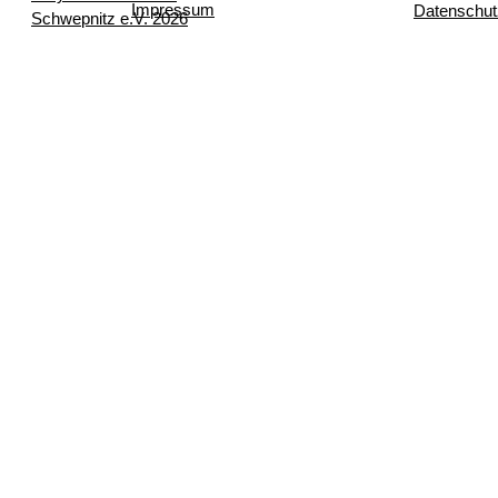
Impressum
Datenschut
Schwepnitz e.V. 2026