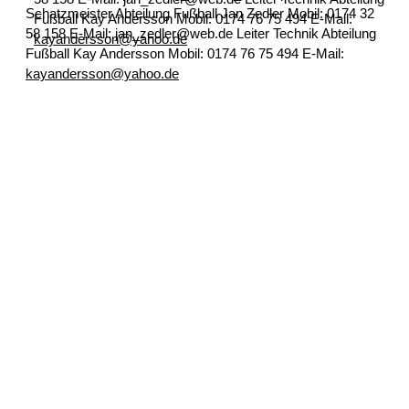
Schatzmeister Abteilung Fußball
Jan Zedler
Mobil: 0174 32
Fußball
Kay Andersson
Mobil: 0174 76 75 494
E-Mail:
58 158
E-Mail: jan_zedler@web.de
Leiter Technik Abteilung
kayandersson@yahoo.de
Fußball
Kay Andersson
Mobil: 0174 76 75 494
E-Mail:
kayandersson@yahoo.de