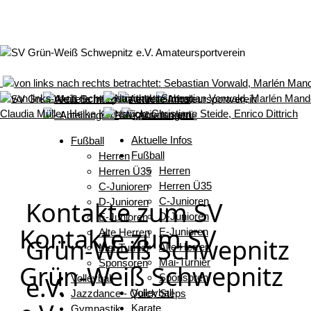
Aktuelle Infos
Fußball
Fußball
Herren
Herren
Herren Ü35
Herren Ü35
C-Junioren
C-Junioren
Kontakte zum SV
D-Junioren
D-Junioren
E-Junioren
Kontakte zum SV
E-Junioren
Alte Herren
Grün-Weiß Schwepnitz
Alte Herren
Mai-Turnier
Mai-Turnier
Sponsoren
Grün-Weiß Schwepnitz
e.V.
Sponsoren
Volleyball
Volleyball
Jazzdance - Quick Steps
Karate
Gymnastik